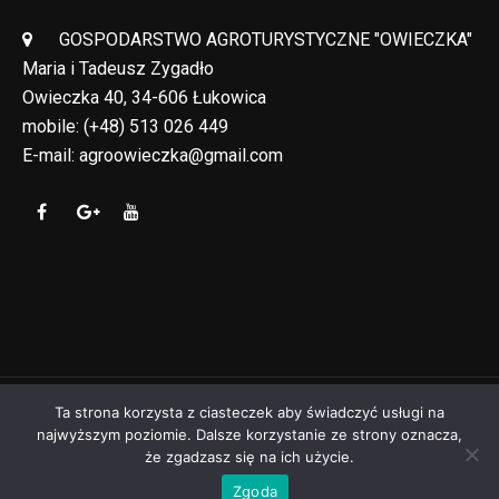
GOSPODARSTWO AGROTURYSTYCZNE "OWIECZKA"
Maria i Tadeusz Zygadło
Owieczka 40, 34-606 Łukowica
mobile:
(+48) 513 026 449
E-mail:
agroowieczka@gmail.com
Ta strona korzysta z ciasteczek aby świadczyć usługi na
Copyright © Agroturystyka "Owieczka" 2024 AD
najwyższym poziomie. Dalsze korzystanie ze strony oznacza,
że zgadzasz się na ich użycie.
Zdjęcia: Agroturystyka "Owieczka" & Jakub Toporkiewicz
Zgoda