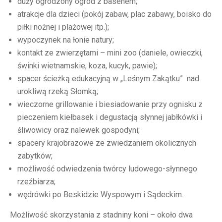
duży ogrodzony ogród z basenem;
atrakcje dla dzieci (pokój zabaw, plac zabawy, boisko do
piłki nożnej i plażowej itp.);
wypoczynek na łonie natury;
kontakt ze zwierzętami – mini zoo (daniele, owieczki,
świnki wietnamskie, koza, kucyk, pawie);
spacer ścieżką edukacyjną w „Leśnym Zakątku” nad
urokliwą rzeką Słomką;
wieczorne grillowanie i biesiadowanie przy ognisku z
pieczeniem kiełbasek i degustacją słynnej jabłkówki i
śliwowicy oraz nalewek gospodyni;
spacery krajobrazowe ze zwiedzaniem okolicznych
zabytków;
możliwość odwiedzenia twórcy ludowego-słynnego
rzeźbiarza;
wędrówki po Beskidzie Wyspowym i Sądeckim.
Możliwość skorzystania z stadniny koni – około dwa