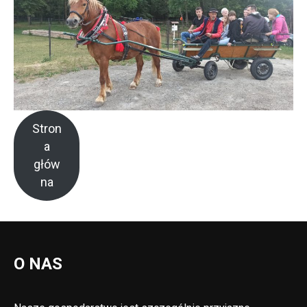
Stron
a
głów
na
O NAS